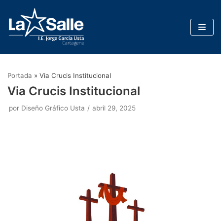
Saltar
al
contenido
Portada
»
Via Crucis Institucional
Via Crucis Institucional
por
Diseño Gráfico Usta
abril 29, 2025