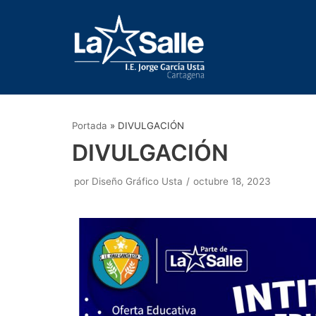
Saltar
al
contenido
Portada
»
DIVULGACIÓN
DIVULGACIÓN
por
Diseño Gráfico Usta
octubre 18, 2023