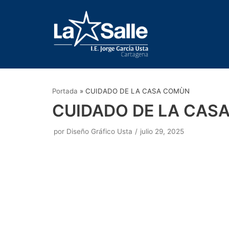
Saltar
al
contenido
Portada
»
CUIDADO DE LA CASA COMÙN
CUIDADO DE LA CAS
por
Diseño Gráfico Usta
julio 29, 2025