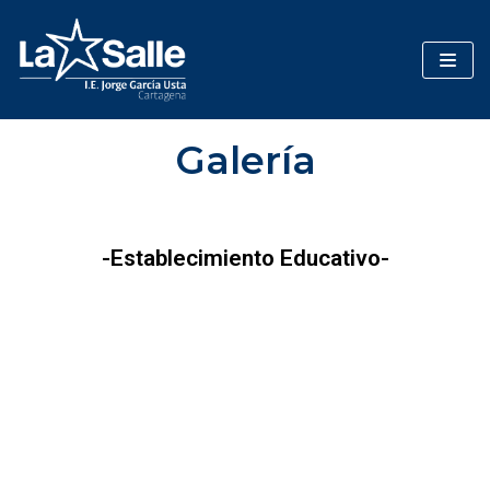
Saltar
al
contenido
Galería
-Establecimiento Educativo-