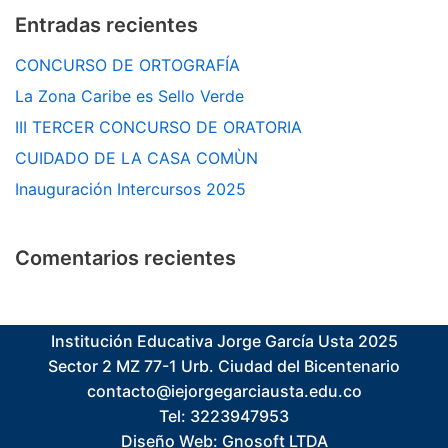
Entradas recientes
CONCURSO DE ORTOGRAFÍA
La Zona Caribe es Sello Verde
III TERCER CONCURSO DE ORATORIA
CUIDADO DE LA CASA COMÙN
Inauguración Intercursos 2025
Comentarios recientes
Institución Educativa Jorge García Usta 2025
Sector 2 MZ 77-1 Urb. Ciudad del Bicentenario
contacto@iejorgegarciausta.edu.co
Tel: 3223947953
Diseño Web:
Gnosoft LTDA