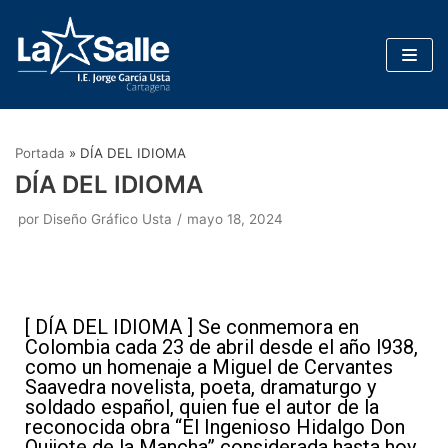
Saltar
al
contenido
Portada
»
DÍA DEL IDIOMA
DÍA DEL IDIOMA
por
Diseño Gráfico Usta
mayo 18, 2024
[ DÍA DEL IDIOMA ] Se conmemora en
Colombia cada 23 de abril desde el año l938,
como un homenaje a Miguel de Cervantes
Saavedra novelista, poeta, dramaturgo y
soldado español, quien fue el autor de la
reconocida obra “El Ingenioso Hidalgo Don
Quijote de la Mancha” considerada hasta hoy