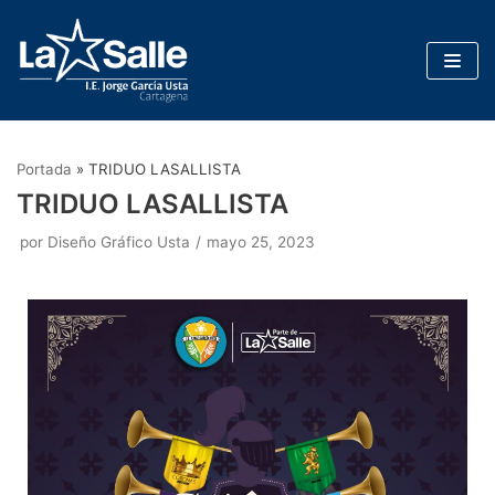
Saltar
al
contenido
Portada
»
TRIDUO LASALLISTA
TRIDUO LASALLISTA
por
Diseño Gráfico Usta
mayo 25, 2023