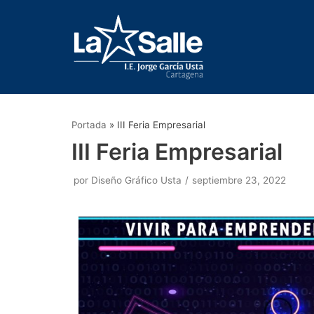
Saltar
al
contenido
Portada
»
III Feria Empresarial
III Feria Empresarial
por
Diseño Gráfico Usta
septiembre 23, 2022