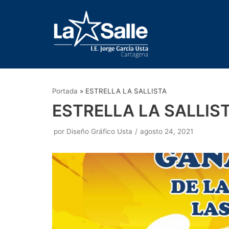
Saltar
al
contenido
Portada
»
ESTRELLA LA SALLISTA
ESTRELLA LA SALLIS
por
Diseño Gráfico Usta
agosto 24, 2021