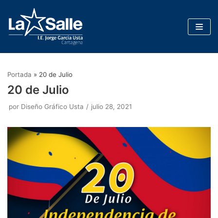
Saltar
al
contenido
Portada
»
20 de Julio
20 de Julio
por
Diseño Gráfico Usta
julio 28, 2021